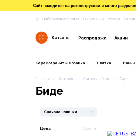
Сайт находится на реконструкции и много раздел
Набережные Челны
О компании
Услуги
Отзыв
Каталог
Распродажа
Акции
Керамогранит и мозаика
Плитка
Ванны
Главная
Каталог
Унитазы и биде
Биде
Биде
Сначала новинки
Цена
Сбросить