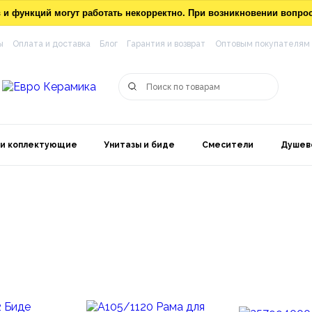
ов и функций могут работать некорректно. При возникновении вопр
ы
Оплата и доставка
Блог
Гарантия и возврат
Оптовым покупателям
 и коплектующие
Унитазы и биде
Смесители
Душев