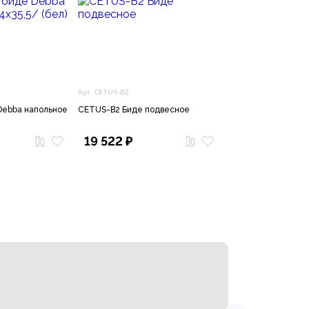
Арт. CETUS-B2
Debba напольное
CETUS-B2 Биде подвесное
19 522 ₽
Пли