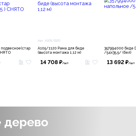
Арт. A105/1120
 подвесное(стар
A105/1120 Рама для биде
357994000 биде 
 СНЯТО
(высота монтажа 1,12 м)
/54х35,5/ (бел)
14 708 ₽
13 692 ₽
т
/шт
/шт
е дерево