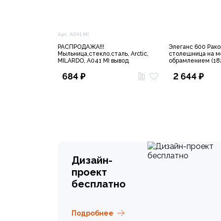
Арт. A041 MI
РАСПРОДАЖА!!!
Элеганс 600 Рако
Мыльница,стекло,сталь, Arctic,
столешница на м
MILARDO, A041 MI вывод
обрамлением (18
684 ₽
2 644 ₽
Дизайн-
проект
бесплатно
Подробнее