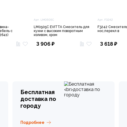
Арт. LM0505C
Арт. F3242
вина-
LM0505C EVITTA Смеситель для
F3242 Смеситель
ебель с
кухни с высоким поворотным
нос,перекл в
2641)
изливом, хром
3 906 ₽
3 618 ₽
Бесплатная
доставка по
городу
Подробнее