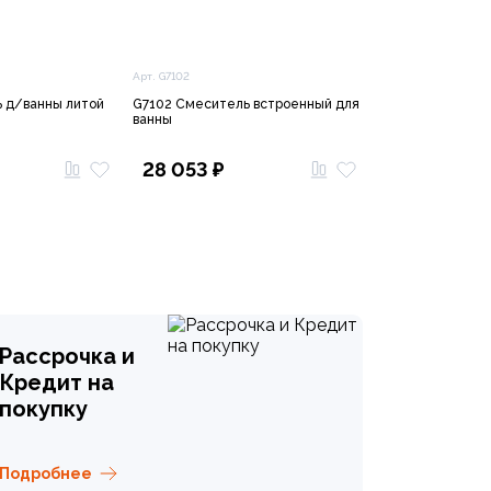
Арт. G7102
Арт. 32929002
 д/ванны литой
G7102 Смеситель встроенный для
32929002 Eurosm
ванны
Смеситель для 
гарнитуром
28 053 ₽
7 317 ₽
Рассрочка и
Кредит на
покупку
Подробнее