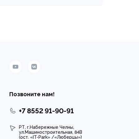
Позвоните нам!
+7 8552 91-90-91
РТ, г.Набережные Челны,
ул.Машиностроительная, 84В
(ост. «IT-Park» /«Люберцы»)