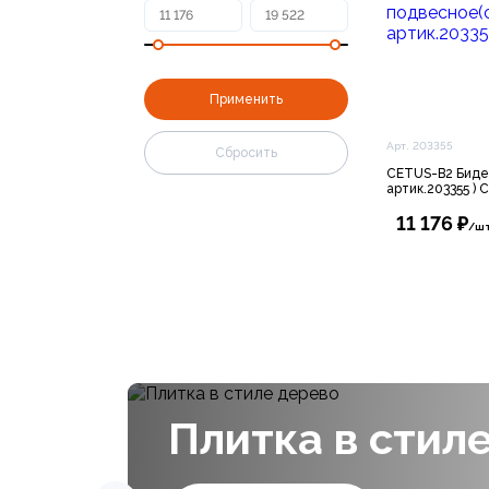
Арт. 203355
CETUS-B2 Биде
артик.203355 )
11 176 ₽
/ш
Плитка в стил