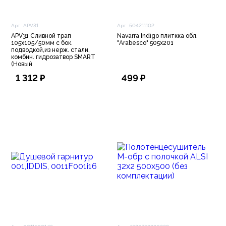
Арт. APV31
Арт. 504211102
APV31 Сливной трап
Navarra Indigo плиткка обл.
105х105/50мм с бок.
"Arabesco" 505х201
подводкой,из нерж. стали,
комбин. гидрозатвор SMART
(Новый
1 312 ₽
499 ₽