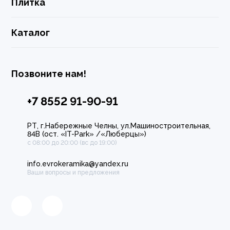
Плитка
Каталог
Позвоните нам!
+7 8552 91-90-91
РТ, г.Набережные Челны, ул.Машиностроительная,
84В (ост. «IT-Park» /«Люберцы»)
с 08:00 до 20:00 (вс до 19:00)
info.evrokeramika@yandex.ru
Ваши вопросы и предложения