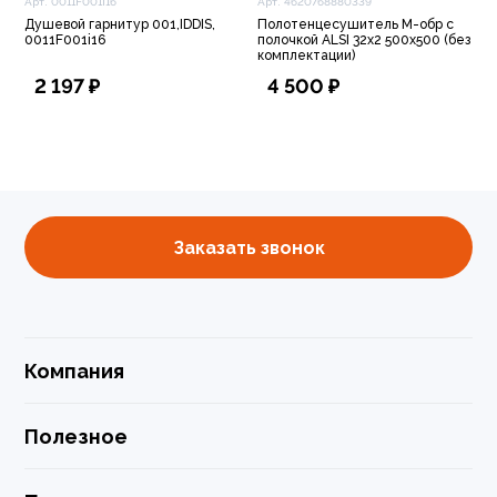
Арт. 0011F001i16
Арт. 4620768880339
Душевой гарнитур 001,IDDIS,
Полотенцесушитель М-обр с
0011F001i16
полочкой ALSI 32x2 500x500 (без
комплектации)
2 197 ₽
4 500 ₽
Заказать звонок
Компания
Полезное