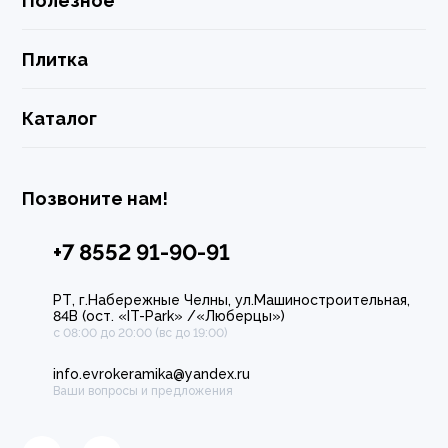
Полезное
Плитка
Каталог
Позвоните нам!
+7 8552 91-90-91
РТ, г.Набережные Челны, ул.Машиностроительная,
84В (ост. «IT-Park» /«Люберцы»)
с 08:00 до 20:00 (вс до 19:00)
info.evrokeramika@yandex.ru
Ваши вопросы и предложения