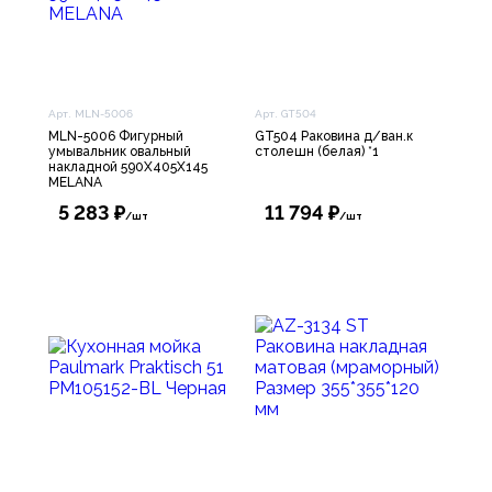
Арт. MLN-5006
Арт. GT504
MLN-5006 Фигурный
GT504 Раковина д/ван.к
умывальник овальный
столешн (белая) *1
накладной 590Х405Х145
MELANA
5 283 ₽
11 794 ₽
/шт
/шт