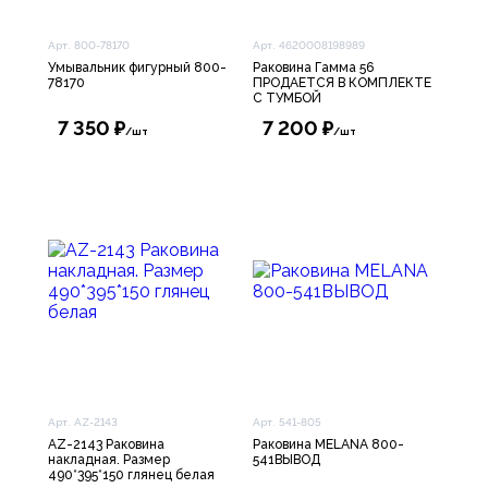
Арт. 800-78170
Арт. 4620008198989
Умывальник фигурный 800-
Раковина Гамма 56
78170
ПРОДАЕТСЯ В КОМПЛЕКТЕ
С ТУМБОЙ
7 350 ₽
7 200 ₽
/шт
/шт
Арт. AZ-2143
Арт. 541-805
AZ-2143 Раковина
Раковина MELANA 800-
накладная. Размер
541ВЫВОД
490*395*150 глянец белая