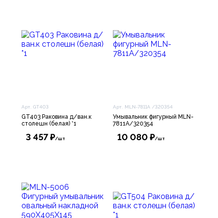
Арт. GT403
Арт. MLN-7811А /320354
GT403 Раковина д/ван.к
Умывальник фигурный MLN-
столешн (белая) *1
7811А/320354
3 457 ₽
10 080 ₽
/шт
/шт