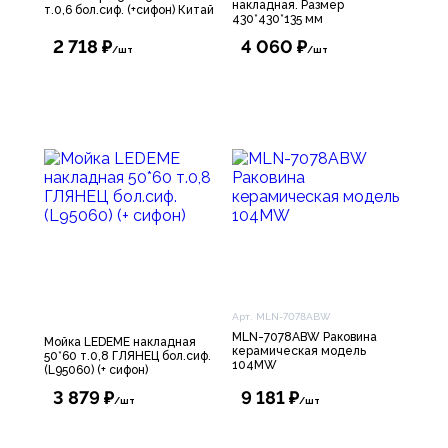
накладная. Размер
т.0,6 бол.сиф. (+сифон) Китай
430*430*135 мм
2 718 ₽
4 060 ₽
/шт
/шт
Арт. MLN-7078ABW
MLN-7078ABW Раковина
Мойка LEDEME накладная
керамическая модель
50*60 т.0,8 ГЛЯНЕЦ бол.сиф.
104MW
(L95060) (+ сифон)
3 879 ₽
9 181 ₽
/шт
/шт