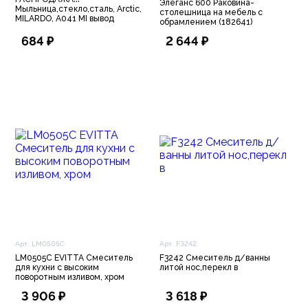
Элеганс 600 Раковина-
Мыльница,стекло,сталь, Arctic,
столешница на мебель с
MILARDO, A041 MI вывод
обрамлением (182641)
684 ₽
2 644 ₽
Арт. LM0505C
Арт. F3242
LM0505C EVITTA Смеситель
F3242 Смеситель д/ванны
для кухни с высоким
литой нос,перекл в
поворотным изливом, хром
3 906 ₽
3 618 ₽