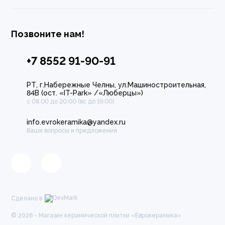
Позвоните нам!
+7 8552 91-90-91
РТ, г.Набережные Челны, ул.Машиностроительная,
84В (ост. «IT-Park» /«Люберцы»)
с 08:00 до 20:00 (вс до 19:00)
info.evrokeramika@yandex.ru
Ваши вопросы и предложения
Сделано в
© 2026 - Магазин керамической плитки «Еврокерамика»