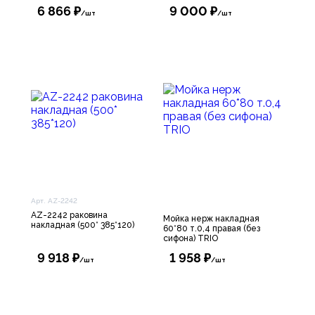
6 866 ₽
9 000 ₽
/шт
/шт
Арт. AZ-2242
AZ-2242 раковина
Мойка нерж накладная
накладная (500* 385*120)
60*80 т.0,4 правая (без
сифона) TRIO
9 918 ₽
1 958 ₽
/шт
/шт