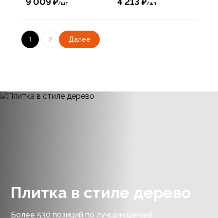
9 009 ₽
4 213 ₽
/шт
/шт
Далее
1
2
Плитка в стиле дерево
Более 530 позиций по лучшим ценам!