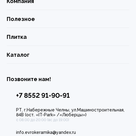
Компания
Полезное
Плитка
Каталог
Позвоните нам!
+7 8552 91-90-91
РТ, г.Набережные Челны, ул.Машиностроительная,
84В (ост. «IT-Park» /«Люберцы»)
с 08:00 до 20:00 (вс до 19:00)
info.evrokeramika@yandex.ru