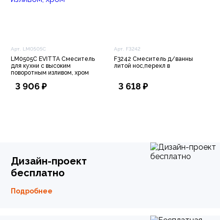
Арт. LM0505C
Арт. F3242
LM0505C EVITTA Смеситель
F3242 Смеситель д/ванны
для кухни с высоким
литой нос,перекл в
поворотным изливом, хром
3 906 ₽
3 618 ₽
Дизайн-проект
бесплатно
Подробнее