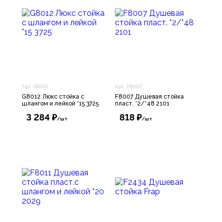
Арт. G8012
Арт. F8007
G8012 Люкс стойка с
F8007 Душевая стойка
шлангом и лейкой *15 3725
пласт. *2/*48 2101
3 284 ₽
818 ₽
/шт
/шт