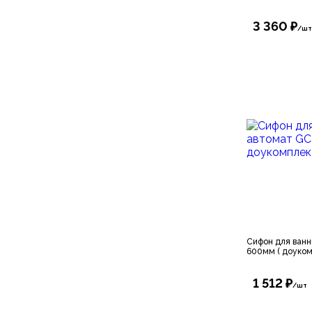
3 360 ₽
/шт
Сифон для ван
600мм ( доуко
1 512 ₽
/шт