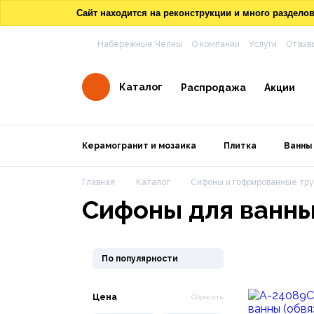
Сайт находится на реконструкции и много раздел
Набережные Челны
О компании
Услуги
Отзыв
Каталог
Распродажа
Акции
Керамогранит и мозаика
Плитка
Ванны
Главная
Каталог
Сифоны и гофрированные тр
Сифоны для ванн
По популярности
Цена
Сбросить