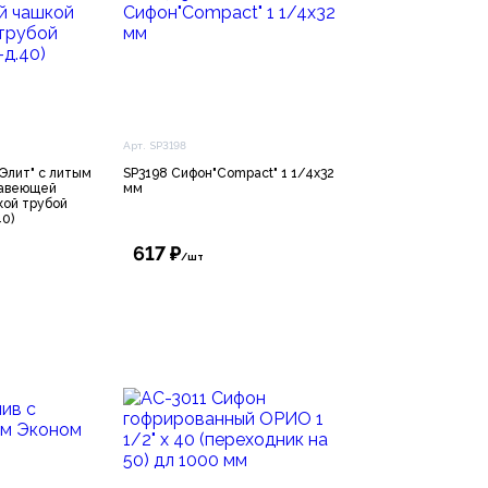
Арт. SP3198
Элит" с литым
SP3198 Сифон"Compact" 1 1/4х32
жавеющей
мм
кой трубой
40)
617 ₽
/шт