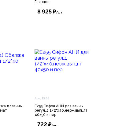
Глянцев
8 925 ₽
/шт
Арт. E255
язка д/ванны
E255 Сифон АНИ для ванны
омат
регул.,1 1/2"х40,нерж.вып.,гт
40х50 и пер
722 ₽
/шт