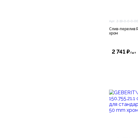
Арт. 2-19-0-0-0-0
Слив-перелив R
хром
2 741 ₽
/шт