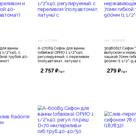
Арт. А-27089
Арт. 30980617
для ванны
А-27089 Сифон для ванны
30980617 Сифон "
1 1/2"х40, с
(обвязка) ОРИО 1 1/2"х40,
выпуском и нер
бкой трубой 40-
регулируемый, с переливом
чашкой 70мм гиб
омат)
(полуавтомат, латунь) с
900мм (1 1/2"-д.
2 757 ₽
279 ₽
/шт
/шт