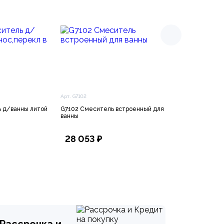
Арт. G7102
Арт. 32929002
 д/ванны литой
G7102 Смеситель встроенный для
32929002 Eurosm
ванны
Смеситель для 
гарнитуром
28 053 ₽
7 317 ₽