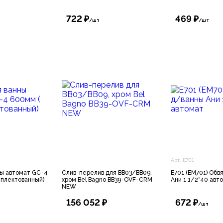
722 ₽
469 ₽
/шт
/шт
Арт. E701
ны автомат GC-4
Слив-перелив для BB03/BB09,
E701 (ЕМ701) Обв
мплектованный)
хром Bel Bagno BB39-OVF-CRM
Ани 1 1/2*40 авт
NEW
156 052 ₽
672 ₽
/шт