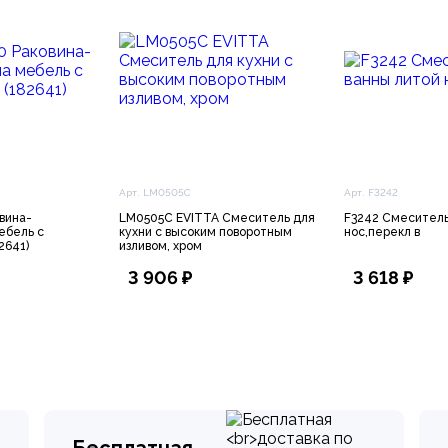
Арт. LM0505C
Арт. F3242
вина-
LM0505C EVITTA Смеситель для
F3242 Смеситель
ебель с
кухни с высоким поворотным
нос,перекл в
2641)
изливом, хром
3 906 ₽
3 618 ₽