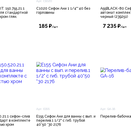
Арт. C1020
: 150.755.21.1
C1020 Сифон Ани 1 1/4"*40 без
A55BLACK-80 Сиф
для стандартной
горловины
автомат комплек
хром глян.
черный (239251)
185 ₽
7 235 ₽
/шт
/шт
Арт. E155
Арт. GА-16
0.21.1 сифон-слив
E155 Сифон Ани для ванны с вып. и
Перелив-бабочка
дарт в комплекте
перелив.1 1/2" с гиб. трубой
тью хром
40*50 *30 2176