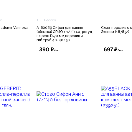
00
Арт. А-60089
adomir Vannesa
А-60089 Сифон для ванны
Слив-перелив с 
(обвязка) ОРИО 1 1/2"х40, регул,
Эконом (187832)
пл.реш D=70 мм,перелив.и
гиб.труб.40-40/50
390 ₽
697 ₽
/шт
/шт