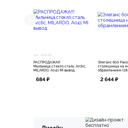
Арт. A041 MI
РАСПРОДАЖА!!!
Элеганс 600 Рако
Мыльница,стекло,сталь, Arctic,
столешница на м
MILARDO, A041 MI вывод
обрамлением (18
684 ₽
2 644 ₽