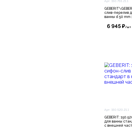
Арт. 150.755.21.1
GEBERIT\GEBERIT
слив-перелив 
ванны d 50 mm 
6 945 ₽
/шт
Арт. 150.520.21.1
GEBERIT: 150.52
для ванны стан
с внешней час