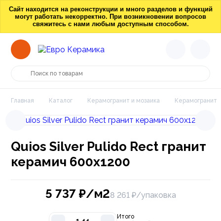
Сайт находится на реконструкции и много разделов и функций
могут работать некорректно. При возникновении вопросов
свяжитесь с нами любым доступным способом.
Главная
Каталог
Керамогранит и мозаика
Керамогранит
Quios Silver Pulido Rect гранит
керамич 600х1200
5 737
₽/м2
8 261 ₽/упаковка
Итого