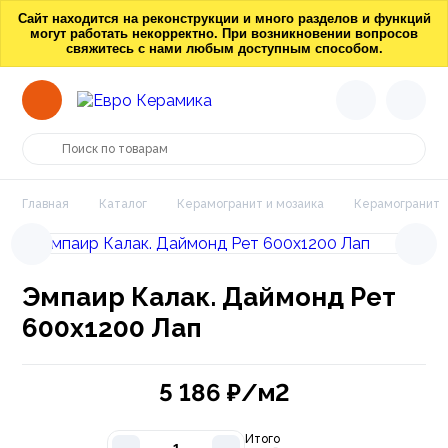
Сайт находится на реконструкции и много разделов и функций
могут работать некорректно. При возникновении вопросов
свяжитесь с нами любым доступным способом.
Главная
Каталог
Керамогранит и мозаика
Керамогранит
Эмпаир Калак. Даймонд Рет
600x1200 Лап
5 186
₽/м2
Итого