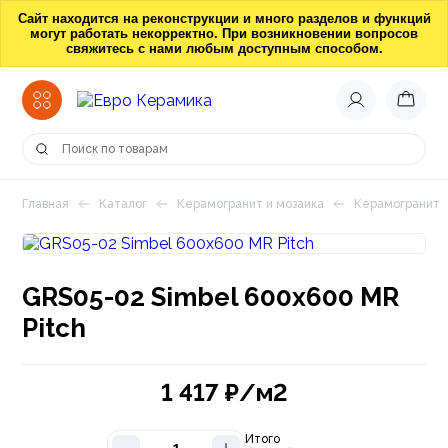
Сайт находится на реконструкции и много разделов и функций
могут работать некорректно. При возникновении вопросов
свяжитесь с нами любым доступным способом.
Главная
Каталог
Керамогранит и мозаика
Керамогранит
GRS05-02 Simbel 600х600 MR
Pitch
1 417
₽/м2
Итого