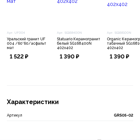
Арт. UF004
Арт. SG168400N
Арт. SG168100N
Уральский гранит UF
Statuario Керамогранит
Organic Керамог
004 /60*60/асфальт
белый SG168400N
табачный SG168
мат
402х402
402х402
1 522 ₽
1 390 ₽
1 390 ₽
Характеристики
Артикул
GRS05-02