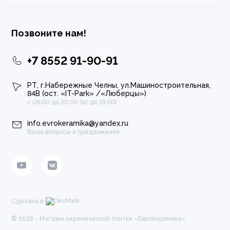
Позвоните нам!
+7 8552 91-90-91
РТ, г.Набережные Челны, ул.Машиностроительная,
84В (ост. «IT-Park» /«Люберцы»)
с 08:00 до 20:00 (вс до 19:00)
info.evrokeramika@yandex.ru
Ваши вопросы и предложения
Сделано в
© 2026 - Магазин керамической плитки «Еврокерамика»