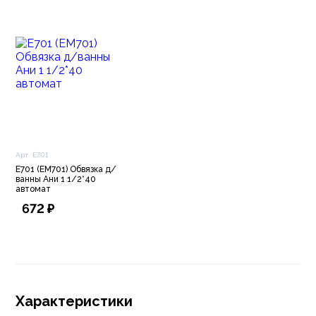
(производитель продукции Wirquin и Virplast) - эксперт в
инженерной сантехнике и специалист по
сантехническому оборудованию.
Компания основана во Франции (город Каркфу) в 1977
году и в настоящий момент занимает лидирующие
позиции на международном рынке сантехнической
продукции. С 2005 года на российском рынке
продукцию WIRQUIN представляет торгово-
производственная компания ООО "Виркэн-Рус".
Арт. E701
E701 (ЕМ701) Обвязка д/
ванны Ани 1 1/2*40
автомат
672 ₽
Характеристики