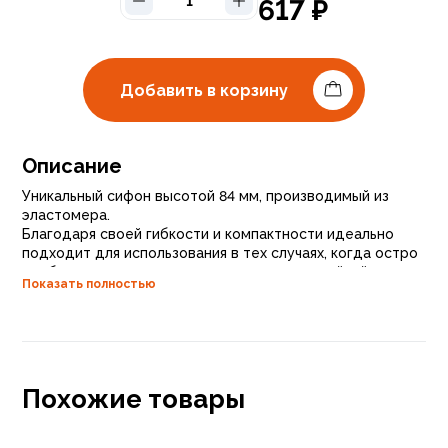
617
₽
Добавить в корзину
Описание
Уникальный сифон высотой 84 мм, производимый из
эластомера.
Благодаря своей гибкости и компактности идеально
подходит для использования в тех случаях, когда остро
необходима экономия пространства под мойкой в кухне
Показать полностью
или раковиной в ванной комнате.
Конструкция замечательна еще и тем, что чистится
простым нажатием (без демонтажа).
При этом размеры гидрозатвора оптимальны -2х25 мм.
Компактные габариты изделия обеспечивают
оптимальную скорость слива воды - 38 л/мин.
Похожие товары
Этого вполне достаточно для комфортного пользования
мойкой или раковиной.
Международная группа компаний WIRQUIN