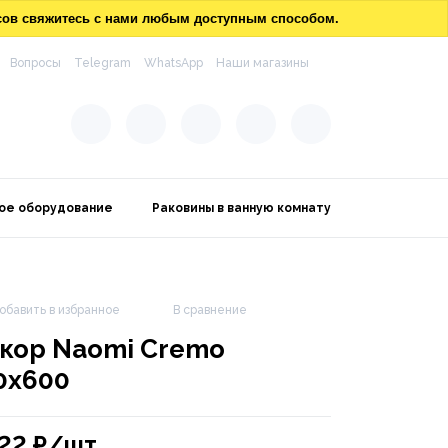
осов свяжитесь с нами любым доступным способом.
Вопросы
Telegram
WhatsApp
Наши магазины
ое оборудование
Раковины в ванную комнату
обавить в избранное
В сравнение
кор Naomi Cremo
0х600
022
₽/шт