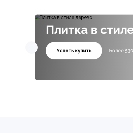
Плитка в стил
Успеть купить
Более 530