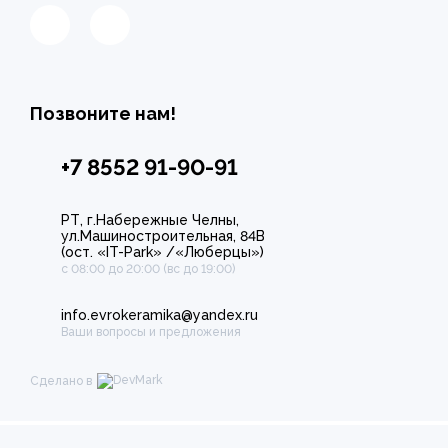
Позвоните нам!
+7 8552 91-90-91
РТ, г.Набережные Челны,
ул.Машиностроительная, 84В
(ост. «IT-Park» /«Люберцы»)
с 08:00 до 20:00 (вс до 19:00)
info.evrokeramika@yandex.ru
Ваши вопросы и предложения
Сделано в