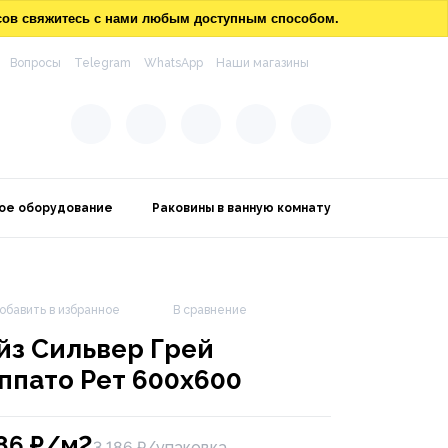
осов свяжитесь с нами любым доступным способом.
Вопросы
Telegram
WhatsApp
Наши магазины
ое оборудование
Раковины в ванную комнату
обавить в избранное
В сравнение
йз Сильвер Грей
ппато Рет 600х600
186
₽/м2
3 186 ₽/упаковка