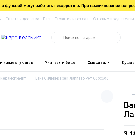
ов и функций могут работать некорректно. При возникновении вопр
ы
Оплата и доставка
Блог
Гарантия и возврат
Оптовым покупателям
 и коплектующие
Унитазы и биде
Смесители
Душев
Керамогранит
Вайз Сильвер Грей Лаппато Рет 600х600
Д
Ва
Ла
3 