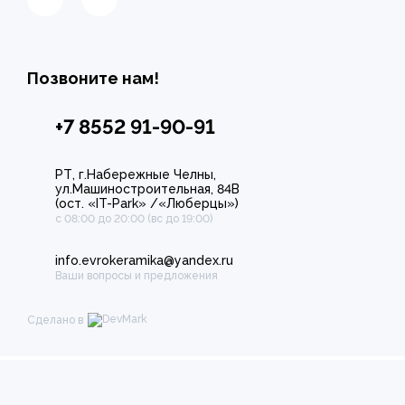
Позвоните нам!
+7 8552 91-90-91
РТ, г.Набережные Челны,
ул.Машиностроительная, 84В
(ост. «IT-Park» /«Люберцы»)
с 08:00 до 20:00 (вс до 19:00)
info.evrokeramika@yandex.ru
Ваши вопросы и предложения
Сделано в