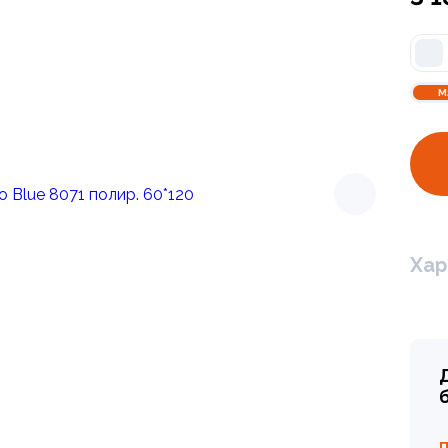
М
Хар
Эмпаир Калак. Д
3 414 ₽