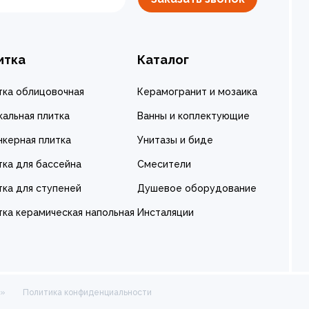
итка
Каталог
тка облицовочная
Керамогранит и мозаика
кальная плитка
Ванны и коплектующие
нкерная плитка
Унитазы и биде
тка для бассейна
Смесители
тка для ступеней
Душевое оборудование
тка керамическая напольная
Инсталяции
а»
Политика конфиденциальности