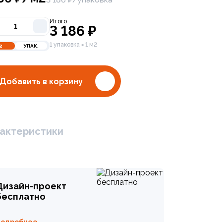
Итого
3 186
₽
1 упаковка = 1 м2
2
УПАК.
Добавить в корзину
актеристики
аймонд 600x1200 Рет Мат
Дизайн-проект
бесплатно