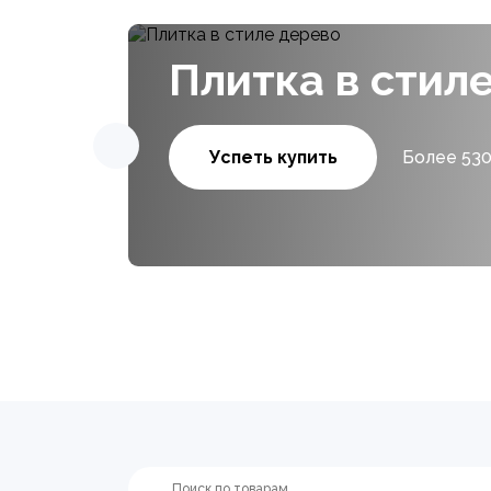
Плитка в стил
Успеть купить
Более 530