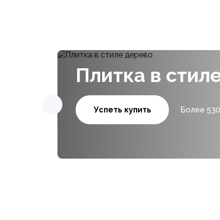
Плитка в стил
Успеть купить
Более 530