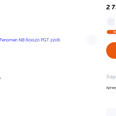
2 
М
Арт. PGT 2203
Хар
6
Керамогранит Glo
2 490 ₽
Артик