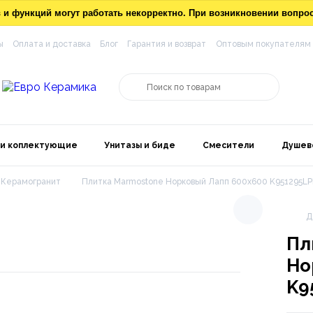
ов и функций могут работать некорректно. При возникновении вопр
ы
Оплата и доставка
Блог
Гарантия и возврат
Оптовым покупателям
 и коплектующие
Унитазы и биде
Смесители
Душев
Керамогранит
Плитка Marmostone Норковый Лапп 600х600 K951295L
Д
Пл
Но
K9