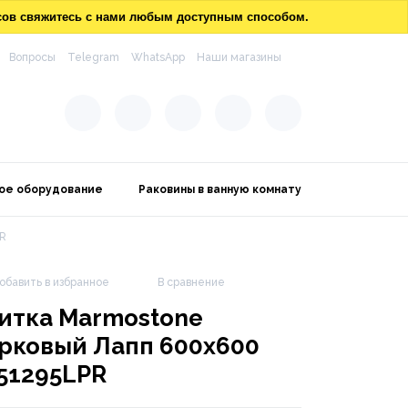
осов свяжитесь с нами любым доступным способом.
Вопросы
Telegram
WhatsApp
Наши магазины
ое оборудование
Раковины в ванную комнату
PR
обавить в избранное
В сравнение
итка Marmostone
рковый Лапп 600х600
51295LPR