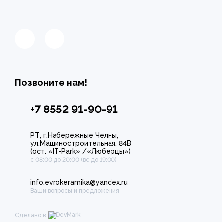
Позвоните нам!
+7 8552 91-90-91
РТ, г.Набережные Челны,
ул.Машиностроительная, 84В
(ост. «IT-Park» /«Люберцы»)
с 08:00 до 20:00 (вс до 19:00)
info.evrokeramika@yandex.ru
Ваши вопросы и предложения
Сделано в