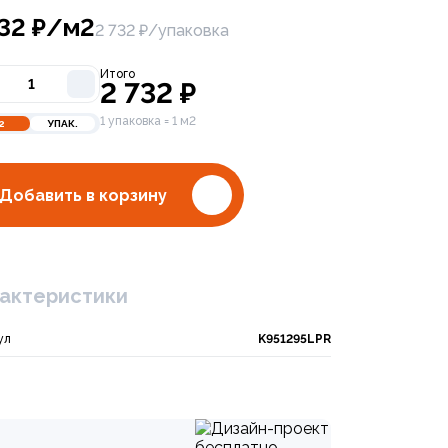
732
₽/м2
2 732 ₽/упаковка
Итого
2 732
₽
1 упаковка = 1 м2
2
УПАК.
Добавить в корзину
актеристики
bal Tile Fenix NB 60х120 PGT 2203
ул
K951295LPR