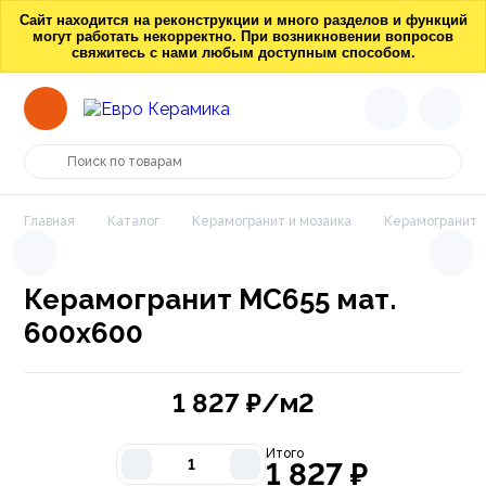
Сайт находится на реконструкции и много разделов и функций
могут работать некорректно. При возникновении вопросов
свяжитесь с нами любым доступным способом.
Главная
Каталог
Керамогранит и мозаика
Керамогранит
Керамогранит МС655 мат.
600х600
1 827
₽/м2
Итого
1 827
₽