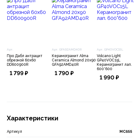
Арт.
Арт. GFA92AMD40R
Арт. GP40VOC15L
Про Дабл антрацит
Керамогранит Alma
Volcano Light
обрезной 60х60
Ceramica Almond 20х90
GP40VOC15L
DD600900R
GFA92AMD40R
Керамогранит лап.
600*600
1 799 ₽
1 790 ₽
1 990 ₽
Характеристики
Артикул
МС655