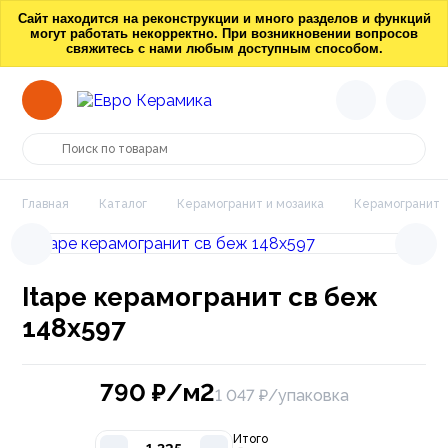
Сайт находится на реконструкции и много разделов и функций
могут работать некорректно. При возникновении вопросов
свяжитесь с нами любым доступным способом.
Главная
Каталог
Керамогранит и мозаика
Керамогранит
Itape керамогранит св беж
148х597
790
₽/м2
1 047 ₽/упаковка
Итого