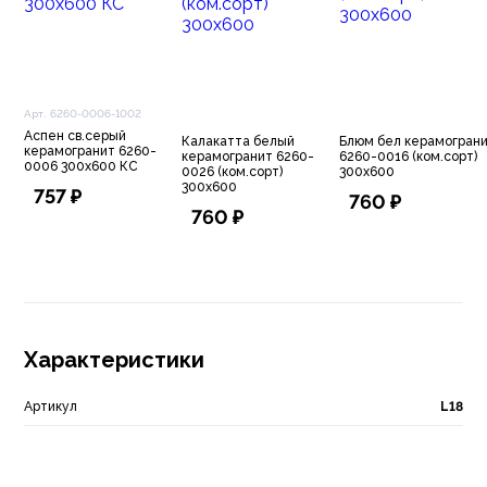
Арт. 6260-0006-1002
Аспен св.серый
Калакатта белый
Блюм бел керамогран
керамогранит 6260-
керамогранит 6260-
6260-0016 (ком.сорт)
0006 300х600 КС
0026 (ком.сорт)
300х600
300х600
757 ₽
760 ₽
760 ₽
Характеристики
Артикул
L18