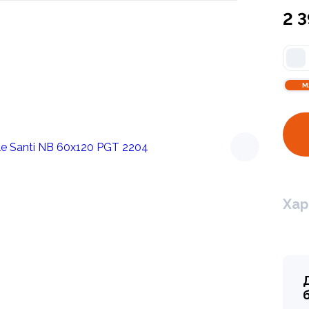
2 
М
Хар
Арт. PGT 2200
Керамогранит Glo
2 190 ₽