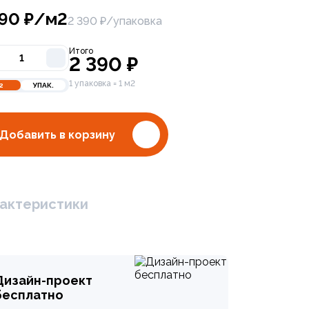
390
₽/м2
2 390 ₽/упаковка
Итого
2 390
₽
1 упаковка = 1 м2
2
УПАК.
Добавить в корзину
актеристики
bal Tile Inspiro NB 60х120 PGT 2200
Дизайн-проект
бесплатно