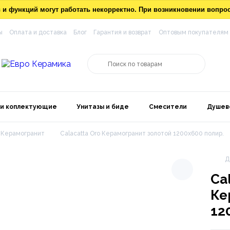
ов и функций могут работать некорректно. При возникновении вопр
ы
Оплата и доставка
Блог
Гарантия и возврат
Оптовым покупателям
 и коплектующие
Унитазы и биде
Смесители
Душев
Керамогранит
Calacatta Oro Керамогранит золотой 1200x600 полир.
Д
Ca
Ке
12