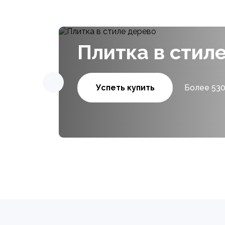
Плитка в стил
Успеть купить
Более 530