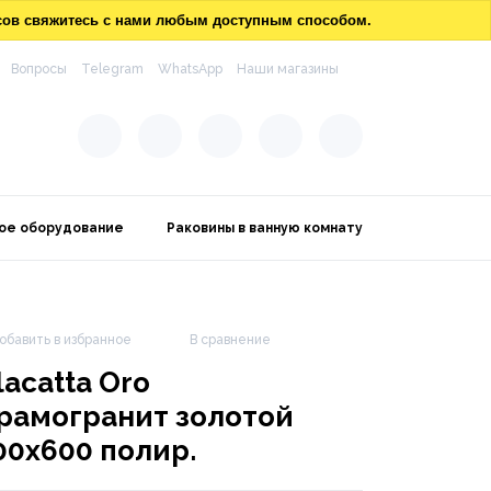
осов свяжитесь с нами любым доступным способом.
Вопросы
Telegram
WhatsApp
Наши магазины
ое оборудование
Раковины в ванную комнату
обавить в избранное
В сравнение
lacatta Oro
рамогранит золотой
00x600 полир.