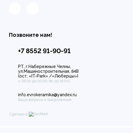
Позвоните нам!
+7 8552 91-90-91
РТ, г.Набережные Челны,
ул.Машиностроительная, 84В
(ост. «IT-Park» /«Люберцы»)
с 08:00 до 20:00 (вс до 19:00)
info.evrokeramika@yandex.ru
Ваши вопросы и предложения
Сделано в