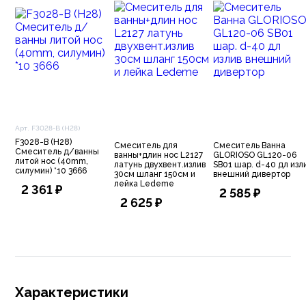
Арт. F3028-B (Н28)
F3028-B (Н28)
Смеситель для
Смеситель Ванна
Смеситель д/ванны
ванны+длин нос L2127
GLORIOSO GL120-06
литой нос (40mm,
латунь двухвент.излив
SВ01 шар. d-40 дл изл
силумин) *10 3666
30см шланг 150см и
внешний дивертор
лейка Ledeme
2 361 ₽
2 585 ₽
2 625 ₽
Характеристики