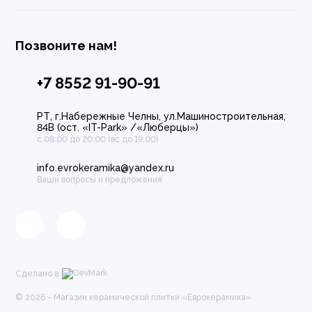
Позвоните нам!
+7 8552 91-90-91
РТ, г.Набережные Челны, ул.Машиностроительная,
84В (ост. «IT-Park» /«Люберцы»)
с 08:00 до 20:00 (вс до 19:00)
info.evrokeramika@yandex.ru
Ваши вопросы и предложения
Сделано в
© 2026 - Магазин керамической плитки «Еврокерамика»