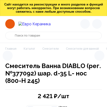
Сайт находится на реконструкции и много разделов и функций
могут работать некорректно. При возникновении вопросов
свяжитесь с нами любым доступным способом.
Главная
Каталог
Смесители
Смесители для ванной
Смеситель Ванна DIABLO (рег.
№377092) шар. d-35 L- нос
(800-Н 245)
2 421
₽/шт