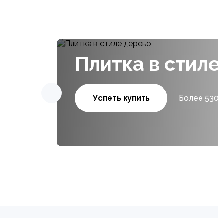
Плитка в стил
Успеть купить
Более 530