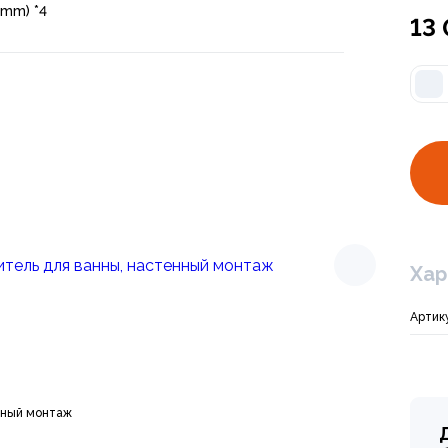
5mm) *4
13
Хар
Артик
Арт. LM4114C
нный монтаж
LM4114C Luna Сме
13 707 ₽