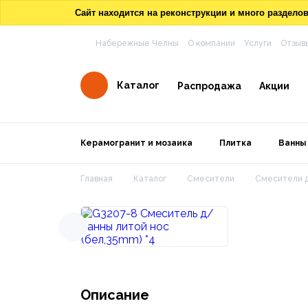
Сайт находится на реконструкции и много раздел
Набережные Челны
О компании
Услуги
Отзыв
Каталог
Распродажа
Акции
Керамогранит и мозаика
Плитка
Ванны
Главная
Каталог
Смесители
Смесители д
Описание