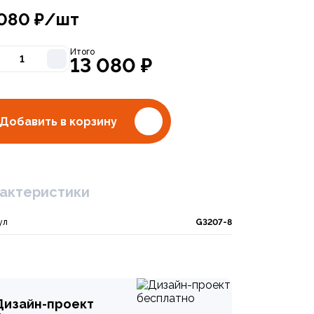
 080
₽/шт
Итого
13 080
₽
Добавить в корзину
актеристики
ул
G3207-8
ситель для ванны с поворот. плоск. изливом 172мм, боковой дивертор с кер
Дизайн-проект