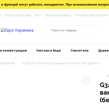
ов и функций могут работать некорректно. При возникновении вопр
ы
Оплата и доставка
Блог
Гарантия и возврат
Оптовым покупателям
 и коплектующие
Унитазы и биде
Смесители
Душев
ля ванной
G3207-8 Смеситель д/ванны литой нос (бел,35mm) *4
Д
G3
ва
(б