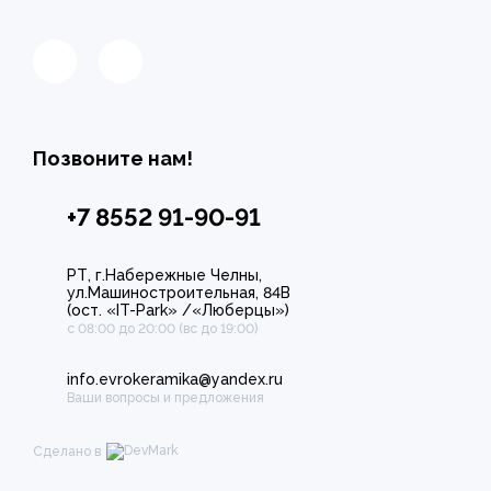
Позвоните нам!
+7 8552 91-90-91
РТ, г.Набережные Челны,
ул.Машиностроительная, 84В
(ост. «IT-Park» /«Люберцы»)
с 08:00 до 20:00 (вс до 19:00)
info.evrokeramika@yandex.ru
Ваши вопросы и предложения
Сделано в