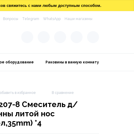
осов свяжитесь с нами любым доступным способом.
Вопросы
Telegram
WhatsApp
Наши магазины
ое оборудование
Раковины в ванную комнату
обавить в избранное
В сравнение
207-8 Смеситель д/
нны литой нос
ел,35mm) *4