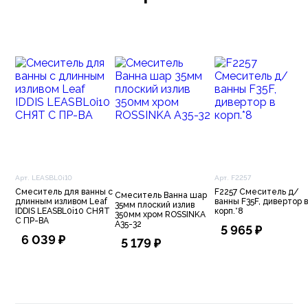
Арт. LEASBL0i10
Арт. F2257
Смеситель для ванны с
F2257 Смеситель д/
Смеситель Ванна шар
длинным изливом Leaf
ванны F35F, дивертор в
35мм плоский излив
IDDIS LEASBL0i10 СНЯТ
корп.*8
350мм хром ROSSINKA
С ПР-ВА
A35-32
5 965 ₽
6 039 ₽
5 179 ₽