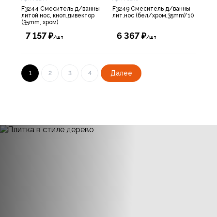
F3244 Смеситель д/ванны
F3249 Смеситель д/ванны
литой нос, кноп.дивектор
лит.нос (бел/хром,35mm)*10
(35mm, хром)
7 157 ₽
6 367 ₽
/шт
/шт
Далее
1
2
3
4