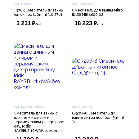
Арт. F3003
Арт. MIRSB00I02
F3003 Смеситель д/ванны
Смеситель для ванны Mirro
литой нос (40mm) *10 2761
IDDIS MIRSB00I02
3 231 ₽
18 223 ₽
/шт
/шт
Арт. RAYSBL2i10WA
Арт. G3207-8
Смеситель для ванны с
G3207-8 Смеситель д/
длинным изливом и
ванны литой нос (бел,35mm)
керамическим дивертором,
*4
Ray, Iddis,
RAYSBL2i10WA(без компл)