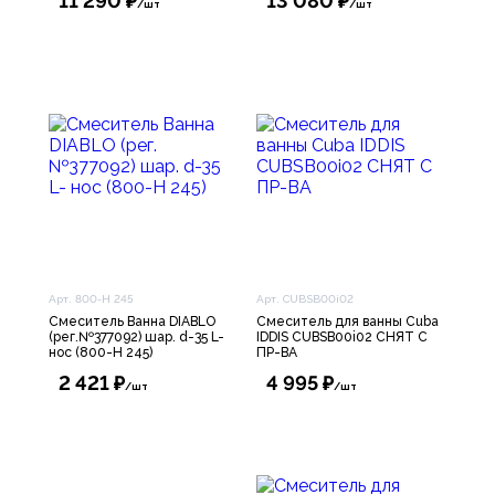
11 290 ₽
13 080 ₽
/шт
/шт
Арт. 800-Н 245
Арт. CUBSB00i02
Смеситель Ванна DIABLO
Смеситель для ванны Cuba
(рег.№377092) шар. d-35 L-
IDDIS CUBSB00i02 СНЯТ С
нос (800-Н 245)
ПР-ВА
2 421 ₽
4 995 ₽
/шт
/шт