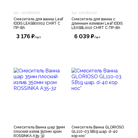
Арт. LEASB00I02
Арт. LEASBL0i10
Смеситель для ванны Leaf
Смеситель для ванны с
IDDIS LEASB00I02 СНЯТ С
длинным изливом Leaf IDDIS
ПР-ВА
LEASBL0i10 СНЯТ С ПР-ВА
3 176 ₽
6 039 ₽
/шт
/шт
Смеситель Ванна шар 35мм
Смеситель Ванна GLORIOSO
плоский излив 350мм хром
GL110-03 SВ19 шар. d-40
ROSSINKA A35-32
кор нос*