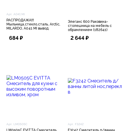
Арт. A041 MI
РАСПРОДАЖА!!!
Элеганс 600 Раковина-
Мыльница,стекло,сталь, Arctic,
столешница на мебель с
MILARDO, A041 MI вывод
обрамлением (182641)
684 ₽
2 644 ₽
Арт. LM0505C
Арт. F3242
LM0505C EVITTA Смеситель
F3242 Смеситель д/ванны