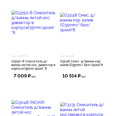
Арт. G3250-8
Арт. G3248
G3250-8 Смеситель д/
G3248 Смес. д/ванны кор.
ванны литой нос, дивектор в
излив (D35mm/ бел/хром)*8
корпусе(35mm,хром) *8
7 009 ₽
10 514 ₽
/шт
/шт