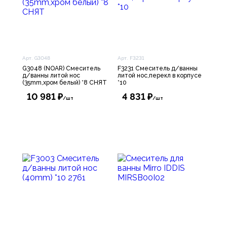
Арт. G3048
Арт. F3231
G3048 (NOAR) Смеситель
F3231 Смеситель д/ванны
д/ванны литой нос
литой нос,перекл в корпусе
(35mm,хром белый) *8 СНЯТ
*10
10 981 ₽
4 831 ₽
/шт
/шт