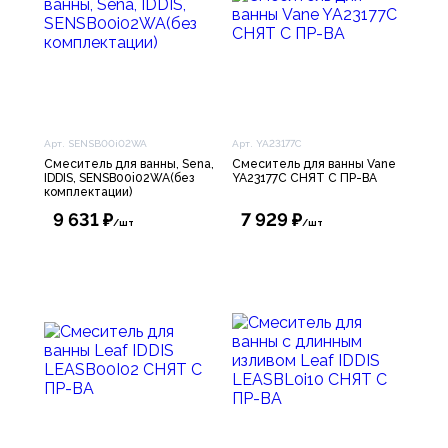
Арт. SENSB00i02WA
Арт. YA23177C
Смеситель для ванны, Sena,
Смеситель для ванны Vane
IDDIS, SENSB00i02WA(без
YA23177C СНЯТ С ПР-ВА
комплектации)
9 631 ₽
7 929 ₽
/шт
/шт