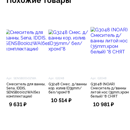
Похожие товары
Арт. SENSB00i02WA
Арт. G3248
Арт. G3048
Смеситель для ванны,
G3248 Смес. д/ванны
G3048 (NOAR)
Sena, IDDIS,
кор. излив (D35mm/
Смеситель д/ванны
SENSB00i02WA(без
бел/хром)*8
литой нос (35mm,хром
комплектации)
белый) *8 СНЯТ
10 514 ₽
9 631 ₽
10 981 ₽