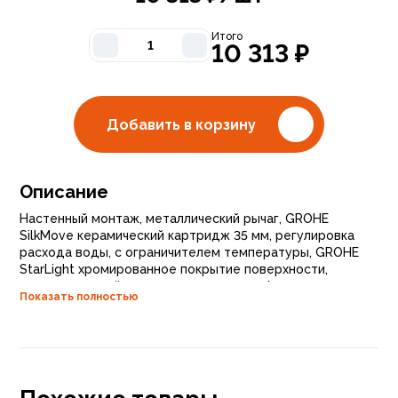
Итого
10 313
₽
Добавить в корзину
Описание
Настенный монтаж, металлический рычаг, GROHE
SilkMove керамический картридж 35 мм, регулировка
расхода воды, с ограничителем температуры, GROHE
StarLight хромированное покрытие поверхности,
автоматический переключатель: ванна/душ, аэратор,
Показать полностью
встроенный обратный клапан в душевом отводе 1/2",
скрытые S-образные эксцентрики, отражатели из
металла, с защитой от обратного потока,
профессиональная серия