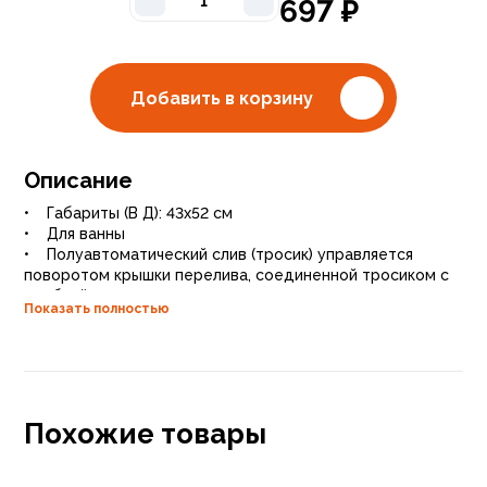
697
₽
Добавить в корзину
Описание
• Габариты (В Д): 43x52 см
• Для ванны
• Полуавтоматический слив (тросик) управляется
поворотом крышки перелива, соединенной тросиком с
пробкой слива
Показать полностью
• Пластиковый
• Диаметр слива: 5.2 см
• Подключение к канализац. трубе: 4 см
• С гидрозатвором
• Гарантия: 1 год
• Россия
Похожие товары