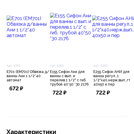
Арт. E701
Арт. E155
Арт. E255
E701 (ЕМ701) Обвязка д/
E155 Сифон Ани для
E255 Сифон АНИ для
ванны Ани 1 1/2*40
ванны с вып. и
ванны регул.,1
автомат
перелив.1 1/2" с гиб.
1/2"х40,нерж.вып.,гт
трубой 40*50 *30 2176
40х50 и пер
672 ₽
722 ₽
722 ₽
Характеристики