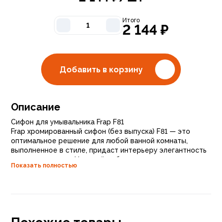
Итого
2 144
₽
Добавить в корзину
Описание
Сифон для умывальника Frap F81
Frap хромированный сифон (без выпуска) F81 — это
оптимальное решение для любой ванной комнаты,
выполненное в стиле, придаст интерьеру элегантность
и современность. Удачный выбор для классического
Показать полностью
интерьера ванной комнаты, что делает вашу ванную
комнату интереснее на фоне стандартных решений.
При производстве применяются материалы высокого
качества.
Бутылочный хромированный сифон для раковин с