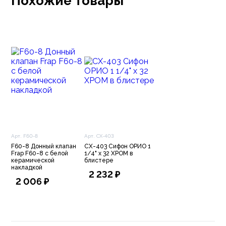
Похожие товары
донным клапаном предназначен для предотвращения
проникновения неприятных запахов из канализации.
Простым нажатием на кнопку донного клапана можно
перекрыть слив и наполнить раковину водой. Повторное
нажатие на кнопку открывает слив.
Арт. F60-8
Арт. CX-403
F60-8 Донный клапан
CX-403 Сифон ОРИО 1
Frap F60-8 с белой
1/4" х 32 ХРОМ в
керамической
блистере
накладкой
2 232 ₽
2 006 ₽