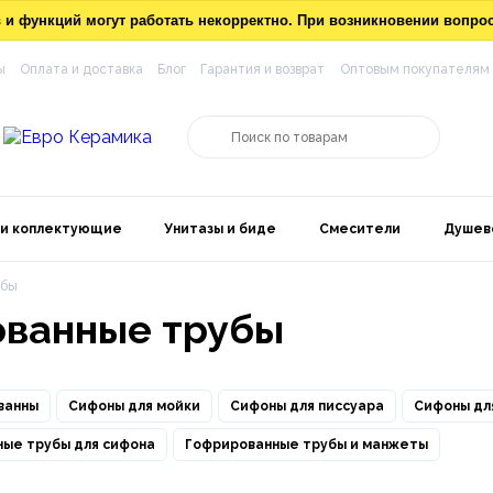
ов и функций могут работать некорректно. При возникновении вопр
ы
Оплата и доставка
Блог
Гарантия и возврат
Оптовым покупателям
 и коплектующие
Унитазы и биде
Смесители
Душев
убы
ованные трубы
ванны
Сифоны для мойки
Сифоны для писсуара
Сифоны дл
ые трубы для сифона
Гофрированные трубы и манжеты