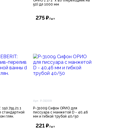
ОРИО 1 1/2" х 40 (переходник на
50) дл 1000 мм
275 ₽
/шт
Арт. P-31009
150.755.21.1
P-31009 Сифон ОРИО для
я стандартной
писсуара с манжетой D - 40,46
ом глян.
мм и гибкой трубой 40/50
221 ₽
/шт