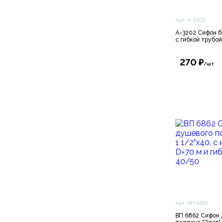
Арт. А-3202
А-3202 Сифон б
с гибкой трубо
270 ₽
/шт
Арт. ВП 6862
ВП 6862 Сифон