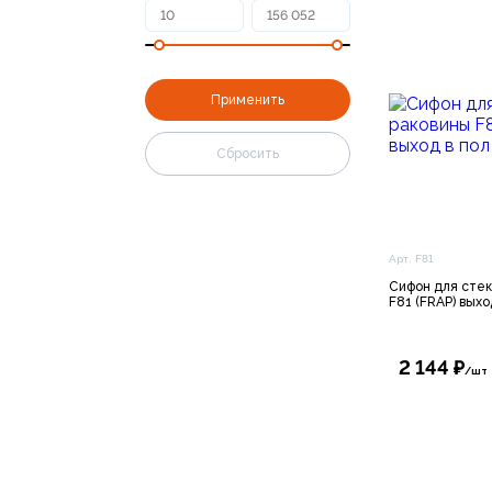
Арт. F81
Сифон для сте
F81 (FRAP) выхо
2 144 ₽
/шт