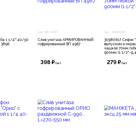
Арт. ВП 4967
Арт. 30980617
ба 1 1/4"*40/50
Слив унитаза АРМИРОВАННЫЙ
30980617 Сифон "
 3896
гофрированный ВП 4967
выпуском и нер
чашкой 70мм гиб
900мм (1 1/2"-д.
398 ₽
279 ₽
/шт
/шт