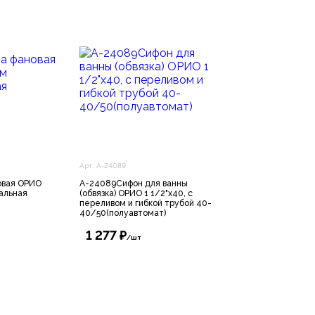
Арт. А-24089
овая ОРИО
А-24089Cифон для ванны
альная
(обвязка) ОРИО 1 1/2"х40, с
переливом и гибкой трубой 40-
40/50(полуавтомат)
1 277 ₽
/шт