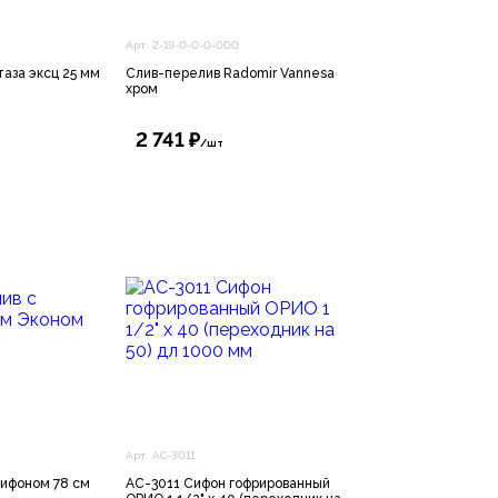
Арт. 2-19-0-0-0-000
за эксц 25 мм
Слив-перелив Radomir Vannesa
хром
2 741 ₽
/шт
Арт. АС-3011
сифоном 78 см
АС-3011 Сифон гофрированный