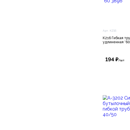
Арт. K216
K216 Гибкая тру
удлиненная *60
194 ₽
/шт