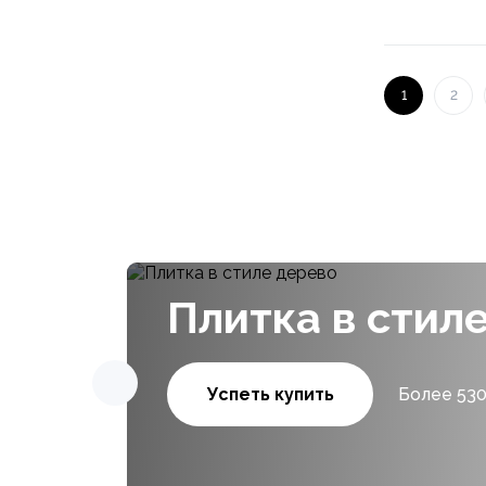
1
2
Плитка в стил
Успеть купить
Более 530