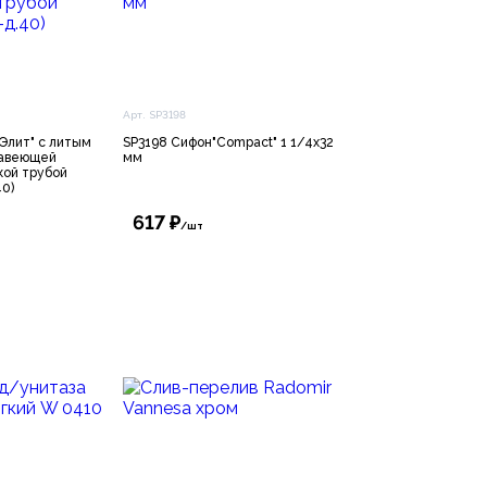
Арт. SP3198
Элит" с литым
SP3198 Сифон"Compact" 1 1/4х32
жавеющей
мм
кой трубой
40)
617 ₽
/шт