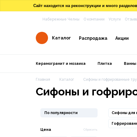
Сайт находится на реконструкции и много раздел
Набережные Челны
О компании
Услуги
Отзыв
Каталог
Распродажа
Акции
Керамогранит и мозаика
Плитка
Ванны
Главная
Каталог
Сифоны и гофрированные тр
Сифоны и гофрир
По популярности
Сифоны для 
Гофрированн
Цена
Сбросить