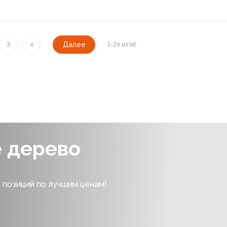
Далее
3
4
1-24 из 96
е дерево
 позиций по лучшим ценам!