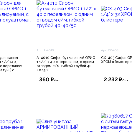
Арт. А-4010
Арт. CX-403
 для ванны
А-4010 Сифон бутылочный ОРИО
CX-403 Сифон ОРИ
1 1/2"х40,
1 1/2" х 40 с переливом, с одним
ХРОМ в блистере
 с переливом
отводом с/м, гибкой трубой 40-
атунь) с
40/50
360 ₽
2 232 ₽
/шт
/шт