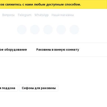
осов свяжитесь с нами любым доступным способом.
Вопросы
Telegram
WhatsApp
Наши магазины
ое оборудование
Раковины в ванную комнату
я поддона
Сифоны для раковины