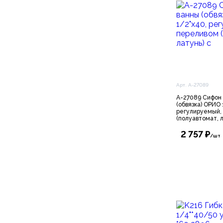
Арт. А-27089
А-27089 Сифон
(обвязка) ОРИО 
регулируемый,
(полуавтомат, л
2 757 ₽
/шт