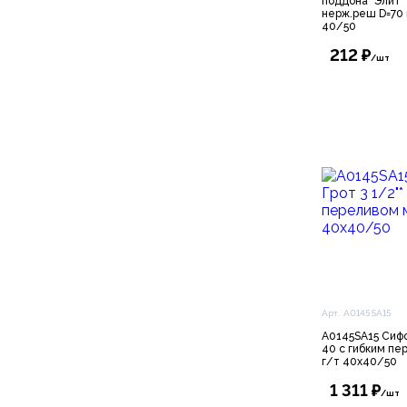
поддонa "Элит" 
нерж.реш D=70 
40/50
212 ₽
/шт
Арт. A0145SA15
A0145SA15 Сифон
40 с гибким пе
г/т 40х40/50
1 311 ₽
/шт