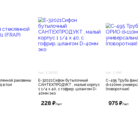
Арт. E-32021
Арт. C-495
клянной раковины
E-32021Сифон бутылочный
C-495 Труба фан
д в пол
САНТЕХПРОДУКТ , малый корпус
d=110мм универс
1 1/4 х 40, с гофрир. шлангом D-
(поворотная)
40мм эко
228 ₽
975 ₽
/шт
/шт