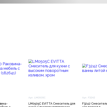
Арт. LM0505C
Арт. F3242
вина-
LM0505C EVITTA Смеситель для
F3242 Смеситель