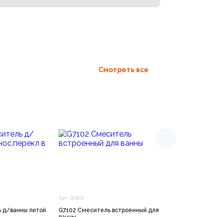
Смотреть все
Арт. G7102
Арт. 32929002
 д/ванны литой
G7102 Смеситель встроенный для
32929002 Eurosm