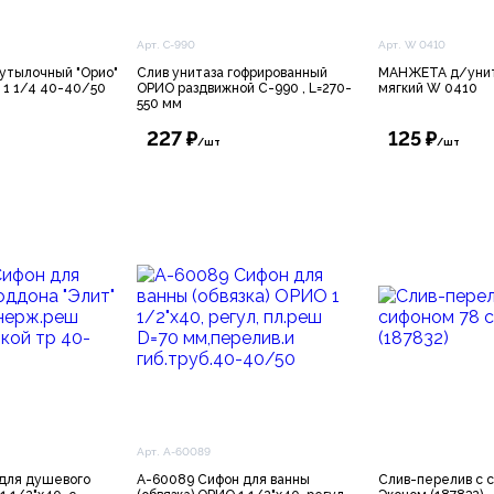
Арт. С-990
Арт. W 0410
утылочный "Орио"
Слив унитаза гофрированный
МАНЖЕТА д/унита
й 1 1/4 40-40/50
ОРИО раздвижной С-990 , L=270-
мягкий W 0410
550 мм
227 ₽
125 ₽
/шт
/шт
Арт. А-60089
 для душевого
А-60089 Сифон для ванны
Слив-перелив с 