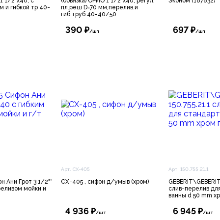
1 1/2"х40, с
(обвязка) ОРИО 1 1/2"х40, регул,
Эконом (187832)
м и гибкой тр 40-
пл.реш D=70 мм,перелив.и
гиб.труб.40-40/50
390 ₽
697 ₽
/шт
/шт
Арт. СХ-405
Арт. 150.755.21.1
 Ани Грот 3 1/2"*
СХ-405 , сифон д/умыв (хром)
GEBERIT\GEBERIT: 
реливом мойки и
слив-перелив дл
ванны d 50 mm хр
4 936 ₽
6 945 ₽
/шт
/шт