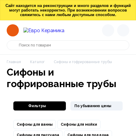
Сайт находится на реконструкции и много разделов и функций
могут работать некорректно. При возникновении вопросов
свяжитесь с нами любым доступным способом.
Главная
Каталог
Сифоны и гофрированные трубы
Сифоны и
гофрированные трубы
Фильтры
По убыванию цены
Сифоны для ванны
Сифоны для мойки
Сифоны для писсуара
Сифоны для поддона