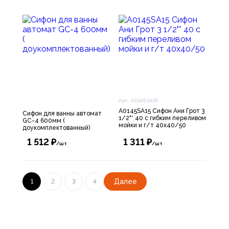
Арт. A0145SA15
A0145SA15 Сифон Ани Грот 3
Сифон для ванны автомат
1/2"* 40 с гибким переливом
GC-4 600мм (
мойки и г/т 40х40/50
доукомплектованный)
1 512 ₽
1 311 ₽
/шт
/шт
Далее
1
2
3
4