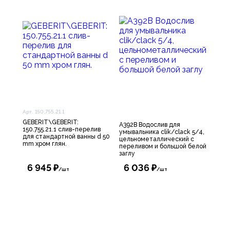
Арт. 150.755.21.1
GEBERIT\GEBERIT:
A392B Водослив для
150.755.21.1 слив-перелив
умывальника clik/clack 5/4,
для стандартной ванны d 50
цельнометаллический с
mm хром глян.
переливом и большой белой
заглу
6 945 ₽
6 036 ₽
/шт
/шт