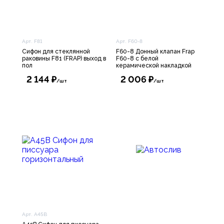
Арт. F81
Арт. F60-8
Сифон для стеклянной
F60-8 Донный клапан Frap
раковины F81 (FRAP) выход в
F60-8 с белой
пол
керамической накладкой
2 144 ₽
2 006 ₽
/шт
/шт
Арт. A45B