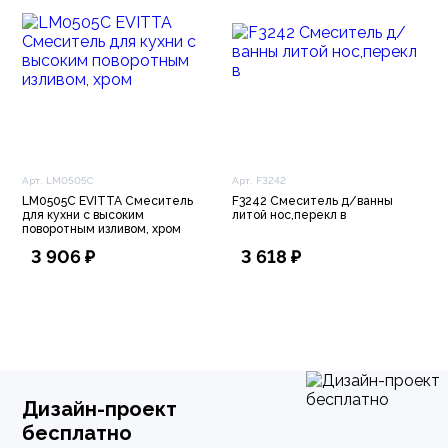
Арт. LM0505C
Арт. F3242
LM0505C EVITTA Смеситель
F3242 Смеситель д/ванны
для кухни с высоким
литой нос,перекл в
поворотным изливом, хром
3 906 ₽
3 618 ₽
Дизайн-проект
бесплатно