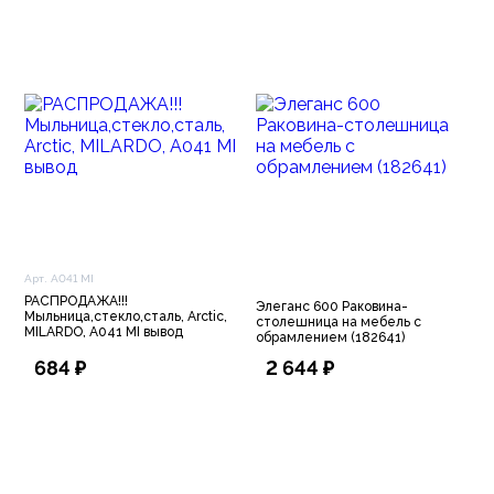
Арт. A041 MI
РАСПРОДАЖА!!!
Элеганс 600 Раковина-
Мыльница,стекло,сталь, Arctic,
столешница на мебель с
MILARDO, A041 MI вывод
обрамлением (182641)
684 ₽
2 644 ₽