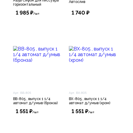
A45B Cифон для писсуара
Автослив
горизонтальный
1 985 ₽
1 740 ₽
/шт
Арт. ВВ-805
Арт. ВХ-805
ВВ-805 , выпуск 1 1/4
ВХ-805 , выпуск 1 1/4
автомат д/умыв (бронза)
автомат д/умыв (хром)
1 551 ₽
1 551 ₽
/шт
/шт