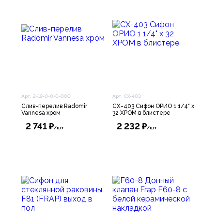
Арт. 2-19-0-0-0-000
Арт. CX-403
Слив-перелив Radomir
CX-403 Сифон ОРИО 1 1/4" х
Vannesa хром
32 ХРОМ в блистере
2 741 ₽
2 232 ₽
/шт
/шт