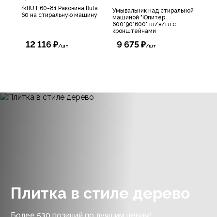
rkBUT.60-81 Раковина Buta
Умывальник над стиральной
60 на стиральную машину
машиной "Юпитер
600*90*600" ш/в/гл с
кронштейнами
12 116 ₽
9 675 ₽
/шт
/шт
Плитка в стиле дерево
Более 530 позиций по лучшим ценам!