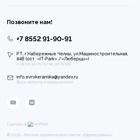
Позвоните нам!
+7 8552 91-90-91
РТ, г.Набережные Челны, ул.Машиностроительная,
84В (ост. «IT-Park» /«Люберцы»)
с 08:00 до 20:00 (вс до 19:00)
info.evrokeramika@yandex.ru
Ваши вопросы и предложения
Сделано в
© 2026 - Магазин керамической плитки «Еврокерамика»