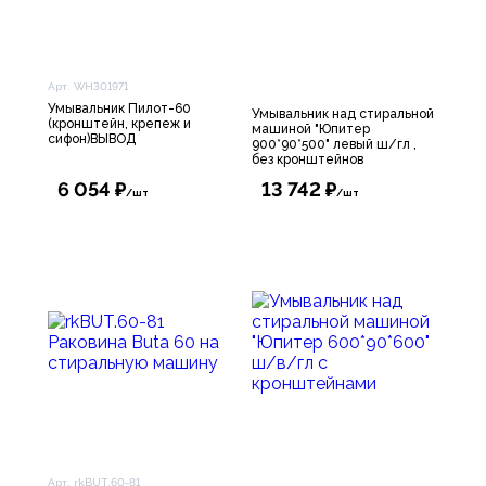
Арт. WH301971
Умывальник Пилот-60
Умывальник над стиральной
(кронштейн, крепеж и
машиной "Юпитер
сифон)ВЫВОД
900*90*500" левый ш/гл ,
без кронштейнов
6 054 ₽
13 742 ₽
/шт
/шт
Арт. rkBUT.60-81