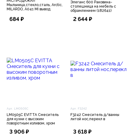
РАСПРОДАЖА!!!
Элеганс 600 Раковина-
Мыльница,стекло,сталь, Arctic,
столешница на мебель с
MILARDO, A041 MI вывод
обрамлением (182641)
684 ₽
2 644 ₽
Арт. LM0505C
Арт. F3242
LM0505C EVITTA Смеситель
F3242 Смеситель д/ванны
для кухни с высоким
литой нос,перекл в
поворотным изливом, хром
3 906 ₽
3 618 ₽