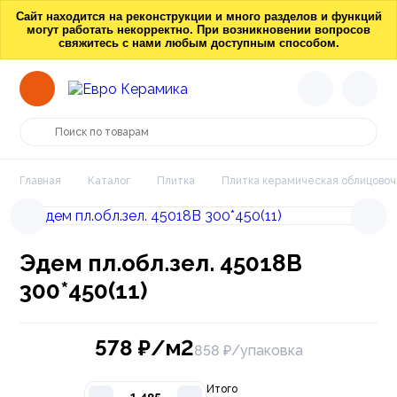
Сайт находится на реконструкции и много разделов и функций
могут работать некорректно. При возникновении вопросов
свяжитесь с нами любым доступным способом.
Главная
Каталог
Плитка
Плитка керамическая облицовоч
Эдем пл.обл.зел. 45018В
300*450(11)
578
₽/м2
858 ₽/упаковка
Итого