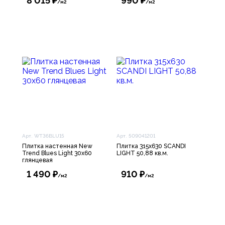
8 015 ₽
990 ₽
/м2
/м2
Арт. WT36BLU15
Арт. 509041201
Плитка настенная New
Плитка 315х630 SCANDI
Trend Blues Light 30х60
LIGHT 50,88 кв.м.
глянцевая
1 490 ₽
910 ₽
/м2
/м2