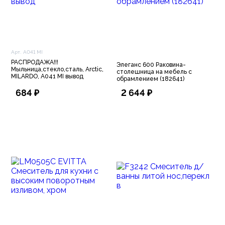
Арт. A041 MI
РАСПРОДАЖА!!!
Элеганс 600 Раковина-
Мыльница,стекло,сталь, Arctic,
столешница на мебель с
MILARDO, A041 MI вывод
обрамлением (182641)
684 ₽
2 644 ₽