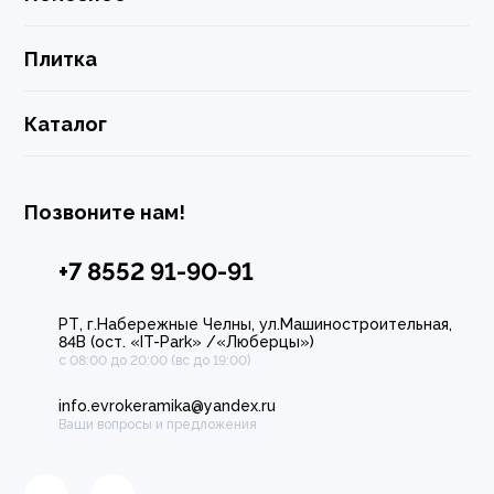
Плитка
Каталог
Позвоните нам!
+7 8552 91-90-91
РТ, г.Набережные Челны, ул.Машиностроительная,
84В (ост. «IT-Park» /«Люберцы»)
с 08:00 до 20:00 (вс до 19:00)
info.evrokeramika@yandex.ru
Ваши вопросы и предложения