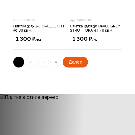
Арт. 508901201
Арт. 508921101
Плитка 315х630 OPALE LIGHT
Плитка 315х630 OPALE GREY
50,88 кв.м.
STRUTTURA 44,48 кв.м.
1 300 ₽
1 300 ₽
/м2
/м2
Далее
1
2
3
4