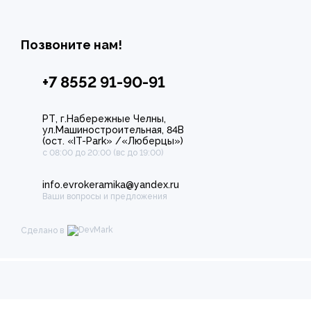
Позвоните нам!
+7 8552 91-90-91
РТ, г.Набережные Челны,
ул.Машиностроительная, 84В
(ост. «IT-Park» /«Люберцы»)
с 08:00 до 20:00 (вс до 19:00)
info.evrokeramika@yandex.ru
Ваши вопросы и предложения
Сделано в