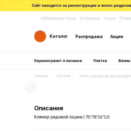
Сайт находится на реконструкции и много раздел
Набережные Челны
О компании
Услуги
Отзыв
Каталог
Распродажа
Акции
Керамогранит и мозаика
Плитка
Ванны
Главная
Каталог
Клей и средства для укладки
Описание
Клямер рядовой (оцинк.) 70*78*10*1,0