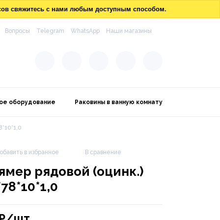
осов свяжитесь с нами любым доступным способом.
Вопросы
Telegram
WhatsApp
Наши магазины
ое оборудование
Раковины в ванную комнату
8*10*1,0
обавить в избранное
В сравнение
ямер рядовой (оцинк.)
*78*10*1,0
₽/шт