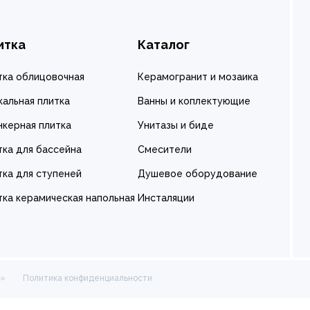
итка
Каталог
тка облицовочная
Керамогранит и мозаика
кальная плитка
Ванны и коплектующие
нкерная плитка
Унитазы и биде
тка для бассейна
Смесители
тка для ступеней
Душевое оборудование
тка керамическая напольная
Инсталяции
а»
Политика конфиденциальности