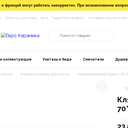
ов и функций могут работать некорректно. При возникновении вопр
ы
Оплата и доставка
Блог
Гарантия и возврат
Оптовым покупателям
 и коплектующие
Унитазы и биде
Смесители
Душев
 плитки
Комплектующие для плитки
Клямер рядовой (оцинк.) 70*7
Д
Кл
70
23