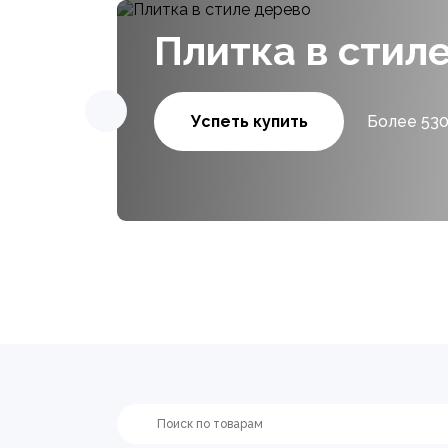
Плитка в стил
Успеть купить
Более 530