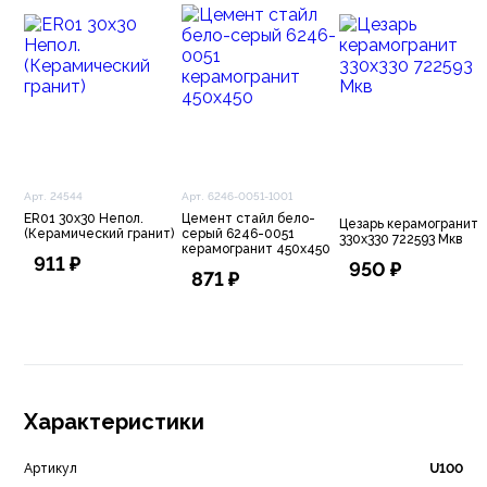
Арт. 24544
Арт. 6246-0051-1001
ER01 30x30 Непол.
Цемент стайл бело-
Цезарь керамогранит
(Керамический гранит)
серый 6246-0051
330х330 722593 Мкв
керамогранит 450х450
911 ₽
950 ₽
871 ₽
Характеристики
Артикул
U100