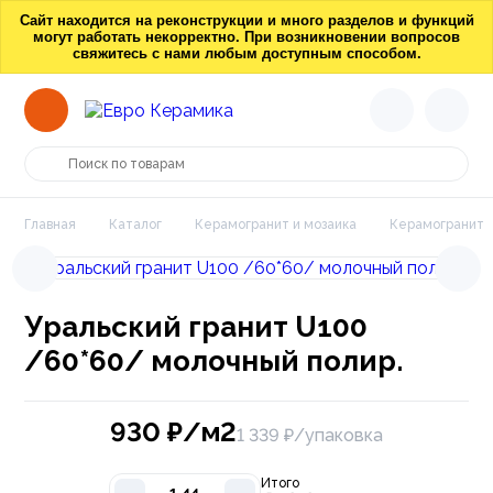
Сайт находится на реконструкции и много разделов и функций
могут работать некорректно. При возникновении вопросов
свяжитесь с нами любым доступным способом.
Главная
Каталог
Керамогранит и мозаика
Керамогранит
Уральский гранит U100
/60*60/ молочный полир.
930
₽/м2
1 339 ₽/упаковка
Итого