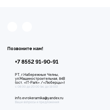
Позвоните нам!
+7 8552 91-90-91
РТ, г.Набережные Челны,
ул.Машиностроительная, 84В
(ост. «IT-Park» /«Люберцы»)
с 08:00 до 20:00 (вс до 19:00)
info.evrokeramika@yandex.ru
Ваши вопросы и предложения