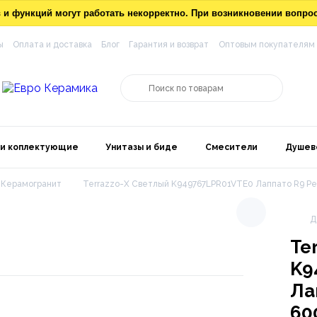
ов и функций могут работать некорректно. При возникновении вопр
ы
Оплата и доставка
Блог
Гарантия и возврат
Оптовым покупателям
 и коплектующие
Унитазы и биде
Смесители
Душев
Керамогранит
Terrazzo-X Светлый K949767LPR01VTE0 Лаппато R9 Р
Д
Te
K9
Ла
60