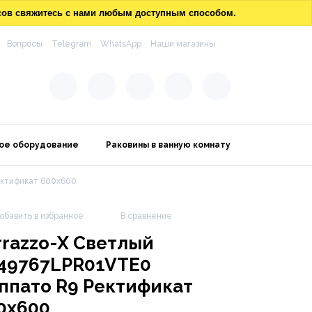
осов свяжитесь с нами любым доступным способом.
Вопросы
Telegram
WhatsApp
Наши магазины
ое оборудование
Раковины в ванную комнату
ектификат 600х600
обавить в избранное
В сравнение
rrazzo-X Светлый
49767LPR01VTE0
ппато R9 Ректификат
0х600