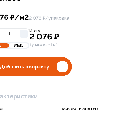
076
₽/м2
2 076 ₽/упаковка
Итого
2 076
₽
1 упаковка = 1 м2
2
УПАК.
Добавить в корзину
bal Tile Inspiro NB 60х120 PGT 2200
актеристики
ул
K949767LPR01VTE0