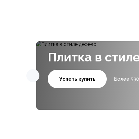
Плитка в стил
Успеть купить
Более 530