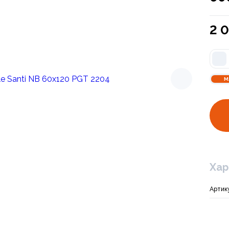
2 
М
Арт. PGT 2200
Керамогранит Glo
Хар
2 190 ₽
Артик