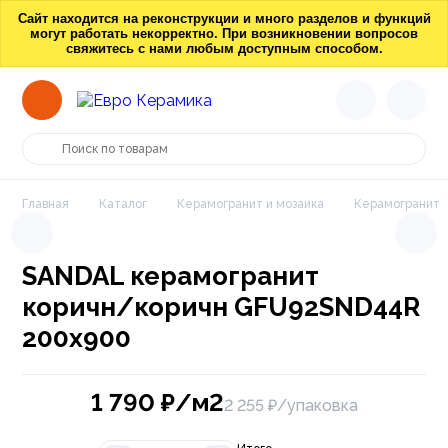
Сайт находится на реконструкции и много разделов и функций
могут работать некорректно. При возникновении вопросов
свяжитесь с нами любым доступным способом.
Главная
Каталог
Керамогранит и мозаика
Керамогранит
SANDAL керамогранит
коричн/коричн GFU92SND44R
200х900
1 790
₽/м2
2 255 ₽/упаковка