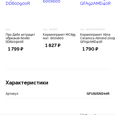
Арт.
Арт. МС655
Арт. GFA92AMD40R
Про Дабл антрацит
Керамогранит МС655
Керамогранит Alma
обрезной 60х60
мат. 600х600
Ceramica Almond 20х9
DD600900R
GFA92AMD40R
1 827 ₽
1 799 ₽
1 790 ₽
Характеристики
Артикул
GFU92SND44R