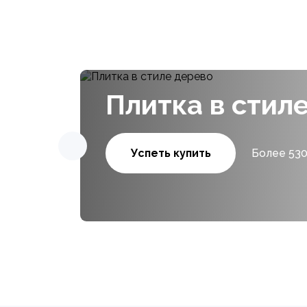
Плитка в стил
Успеть купить
Более 530