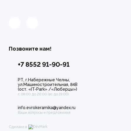
Позвоните нам!
+7 8552 91-90-91
РТ, г.Набережные Челны,
ул.Машиностроительная, 84В
(ост. «IT-Park» /«Люберцы»)
с 08:00 до 20:00 (вс до 19:00)
info.evrokeramika@yandex.ru
Ваши вопросы и предложения
Сделано в