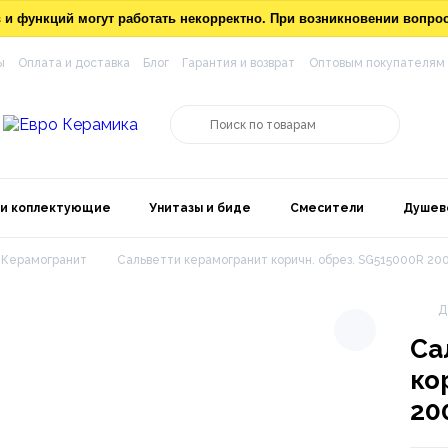
ов и функций могут работать некорректно. При возникновении вопр
ы
Оплата и доставка
Блог
Гарантия и возврат
Оптовым покупателям
 и коплектующие
Унитазы и биде
Смесители
Душев
Керамогранит
Сальветти керамогранит коричн. обрез. SG515000R 200
Д
Са
ко
20