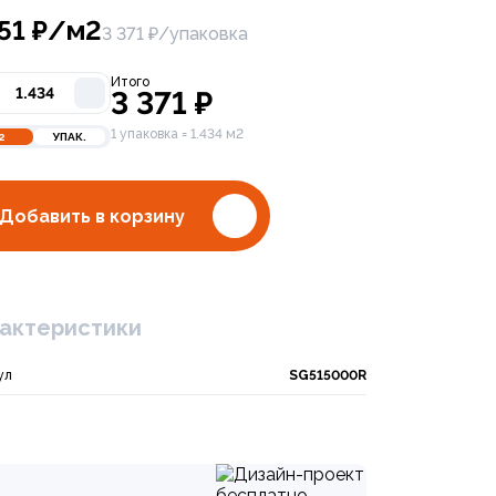
351
₽/м2
3 371 ₽/упаковка
Итого
3 371
₽
1 упаковка = 1.434 м2
2
УПАК.
Добавить в корзину
актеристики
ул
SG515000R
bal Tile Inspiro NB 60х120 PGT 2200