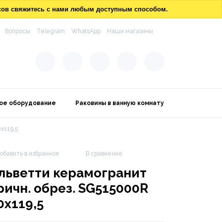
осов свяжитесь с нами любым доступным способом.
Вопросы
Telegram
WhatsApp
Наши магазины
ое оборудование
Раковины в ванную комнату
х119,5
обавить в избранное
В сравнение
льветти керамогранит
ричн. обрез. SG515000R
0х119,5