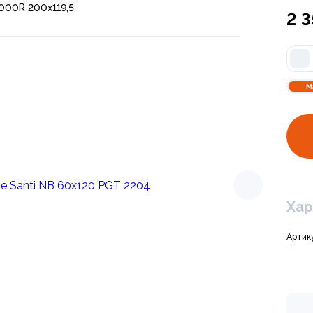
000R 200х119,5
2 
М
Хар
Артик
Арт. PGT 2200
Керамогранит Glo
2 190 ₽