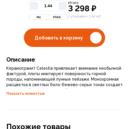
Итого
3 298
₽
1 упаковка = 1.44 м2
М2
УПАК.
Добавить в корзину
Описание
Керамогранит Celestia привлекает внимание необычной
фактурой, плиты имитируют поверхность горной
породы, напоминающей лунные пейзажи. Монохромная
расцветка в светлых бело-бежево-серых тонах создает
интересный рисунок, который дополняется серыми и
Показать полностью
коричневыми прожилками, на него никогда не наскучит
смотреть, словно он действительно впитал очарование
Луны. Керамогранит Celestia сам по себе является
акцентной деталью и послужит украшением для
интерьеров как в классических стилях, там, где
сочетаются роскошь и респектабельность, так и в
Похожие товары
современных, с их стремлением к лаконизму и