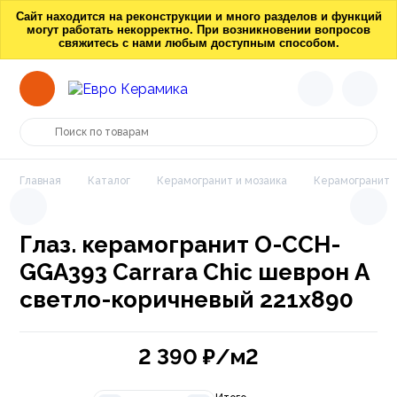
Сайт находится на реконструкции и много разделов и функций
могут работать некорректно. При возникновении вопросов
свяжитесь с нами любым доступным способом.
Главная
Каталог
Керамогранит и мозаика
Керамогранит
Глаз. керамогранит O-CCH-
GGA393 Carrara Chic шеврон A
светло-коричневый 221x890
2 390
₽/м2